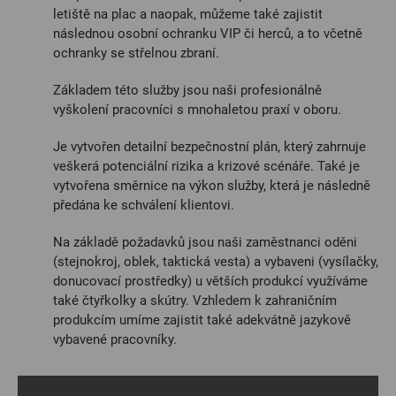
letiště na plac a naopak, můžeme také zajistit
následnou osobní ochranku VIP či herců, a to včetně
ochranky se střelnou zbraní.
Základem této služby jsou naši profesionálně
vyškolení pracovníci s mnohaletou praxí v oboru.
Je vytvořen detailní bezpečnostní plán, který zahrnuje
veškerá potenciální rizika a krizové scénáře. Také je
vytvořena směrnice na výkon služby, která je následně
předána ke schválení klientovi.
Na základě požadavků jsou naši zaměstnanci oděni
(stejnokroj, oblek, taktická vesta) a vybaveni (vysílačky,
donucovací prostředky) u větších produkcí využíváme
také čtyřkolky a skútry. Vzhledem k zahraničním
produkcím umíme zajistit také adekvátně jazykově
vybavené pracovníky.