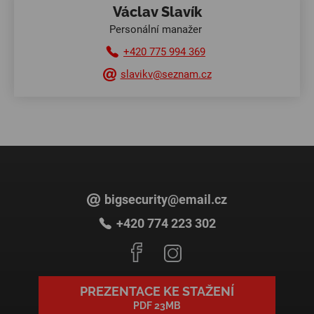
Václav Slavík
Personální manažer
+420 775 994 369
slavikv@seznam.cz
bigsecurity@email.cz
+420 774 223 302
PREZENTACE KE STAŽENÍ
PDF 23MB