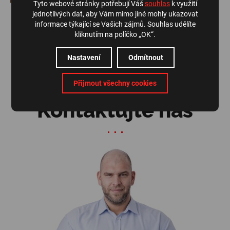
Tyto webové stránky potřebují Váš
souhlas
k využití
jednotlivých dat, aby Vám mimo jiné mohly ukazovat
informace týkající se Vašich zájmů. Souhlas udělíte
kliknutím na políčko „OK“.
ZPĚT NA PŘEHLED
Nastavení
Odmítnout
Přijmout všechny cookies
Kontaktujte nás