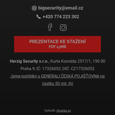
bigsecurity@email.cz
+420 774 223 302
PREZENTACE KE STAŽENÍ
PDF 23MB
Herzig Security s.r.o.
, Kurta Konráda 2517/1, 190 00
Praha 9; IČ: 17326052; DIČ: CZ17326052
Jsme pojištěni u GENERALI ČESKÁ POJIŠŤOVNA na
částku 50 mil. Kč
Vytvořil:
drualas.cz