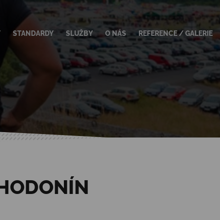
Jump to navigation
Y
STANDARDY
SLUŽBY
O NÁS
REFERENCE / GALERIE
 HODONÍN