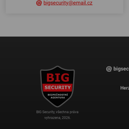
bigsecurity@email.cz
bigsec
Herz
BIG Security, všechna práva
vyhrazena, 2026.