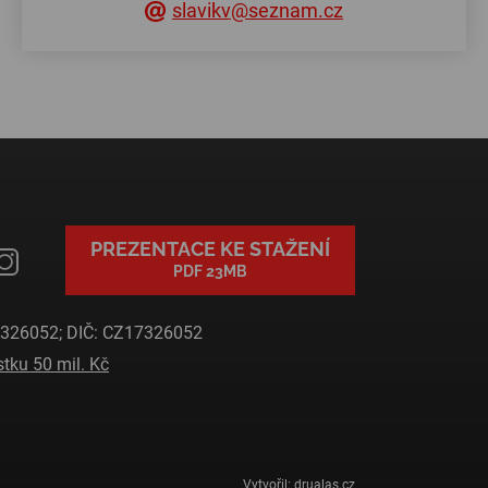
slavikv@seznam.cz
PREZENTACE KE STAŽENÍ
PDF 23MB
17326052; DIČ: CZ17326052
ku 50 mil. Kč
Vytvořil:
drualas.cz